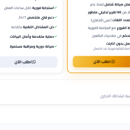
ان صيانة شامل
لمدة عام
استجابة فورية
خلال ساعات العمل
ثر من
60 تقرير تحليلي متطور
دعم فني متخصص
24/7
عدد اللغات
(عربي/إنجليزي)
حل المشاكل التقنية
بكفاءة
ط الفروع
مع المزامنة الفورية
تحكم
في صلاحيات البائعين
حماية متقدمة وأمان البيانات
مل بدون انترنت
صيانة دورية ومراقبة مستمرة
منة تلقائية فورية عند الاتصال
اطلب الآن
اطلب الآن
سبة لنشاطك التجاري