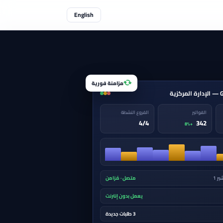
English
مزامنة فورية
الفواتير
الفروع النشطة
4/4
342
+8%
ر 1
متصل · مُزامن
يعمل بدون إنترنت
3 طلبات جديدة