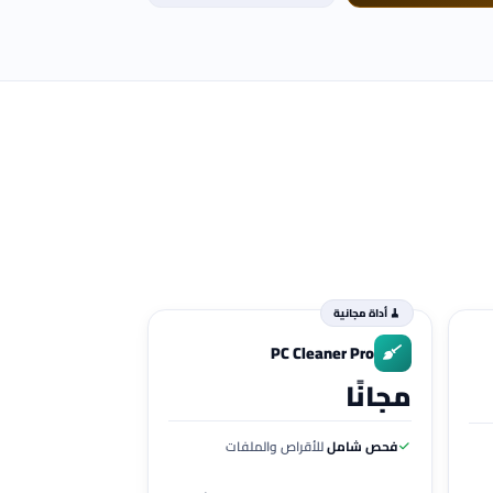
🧹 أداة مجانية
PC Cleaner Pro
مجانًا
فحص شامل
للأقراص والملفات