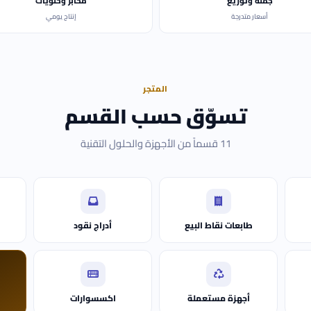
جملة وتوزيع
مخابز وحلويات
أسعار متدرجة
إنتاج يومي
المتجر
تسوّق حسب القسم
11 قسماً من الأجهزة والحلول التقنية
طابعات نقاط البيع
أدراج نقود
أجهزة مستعملة
اكسسوارات