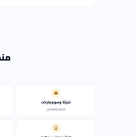
منظ
تجزئة وسوبرماركت
باركود وموازين