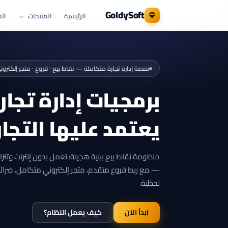
GoldySoft
الرئيسية
المنتجات
الم
منصة إدارة تجارة متكاملة — نقاط بيع · فروع · متجر إلكترون
برمجيات إدارة تجار
يعتمد عليها التجا
منظومة نقاط بيع ببنية هجينة: تعمل بدون إنترنت وتتزا
— مع ربط فروع متقدم، متجر إلكتروني متكامل، ضرائ
لحظية.
ابدأ الآن
كيف يعمل النظام؟