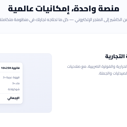
منصة واحدة، إمكانيات عالمية
ن الكاشير إلى المتجر الإلكتروني — كل ما تحتاجه تجارتك في منظومة متكاملة
التجارية
حرارية والفوترة الضريبية، مع صلاحيات
فاتورة #10425
صيدليات والجملة.
قهوة عربية ×2
ماء ×3
شوكولاتة
الإجمالي