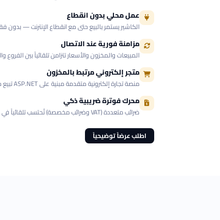
عمل محلي بدون انقطاع
الكاشير يستمر بالبيع حتى مع انقطاع الإنترنت — بدون فق
مزامنة فورية عند الاتصال
المبيعات والمخزون والأسعار تتزامن تلقائياً بين الفروع والإ
متجر إلكتروني مرتبط بالمخزون
منصة تجارة إلكترونية متقدمة مبنية على ASP.NET تبيع من نفس المخزون.
محرك فوترة ضريبية ذكي
ضرائب متعددة (VAT وضرائب مخصصة) تُحتسب تلقائياً في كل قنوات البيع والتقارير.
اطلب عرضاً توضيحياً