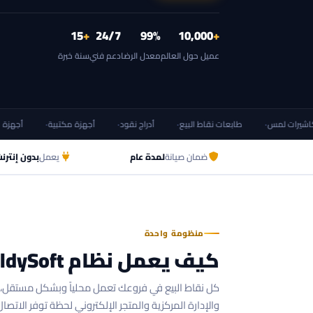
15
+
24/7
99%
10,000
+
عميل حول العالم
معدل الرضا
دعم فني
سنة خبرة
ت لمس
طابعات نقاط البيع
أدراج نقود
أجهزة مكتبية
أجهزة لابتوب
ضمان صيانة
لمدة عام
يعمل
بدون إنترن
منظومة واحدة
كيف يعمل نظام GoldySoft؟
كل نقاط البيع في فروعك تعمل محلياً وبشكل مستقل، 
والإدارة المركزية والمتجر الإلكتروني لحظة توفر الاتصال