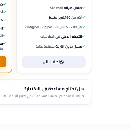
ضم
ضمان صيانة
لمدة عام
أك
أكثر من
60 تقرير متميز
مت
مبيعات - مشتريات - مخزون - مصروفات
رب
ال
التحكم الذكي
في الصلاحيات
يع
يعمل بدون انترنت
بكفاءة عالية
مزا
اطلب الآن
هل تحتاج مساعدة في الاختيار؟
فريقنا المتخصص جاهز لمساعدتك في اختيار الباقة المنا