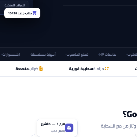
الضرائب المفعّلة
طلب جديد #1042
طابعات HP
قطع الحاسوب
أجهزة مستعملة
اكسسوارات
ت
مزامنة
سحابية فورية
ضرائب
متعددة
فرع 1 — كاشير
وتتزامن مع السحابة
يعمل محلياً
.