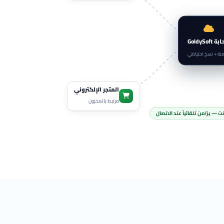
GoldySoft
منة + نسخ احتياطي
المتجر الإلكتروني
مرتبط بالمخزون
ت — يزامن تلقائياً عند الاتصال