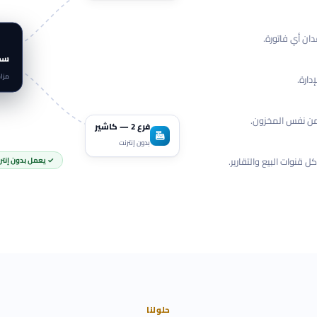
دان أي فاتورة.
سحابة 
مزا
دارة.
فرع 2 — كاشير
بدون إنترنت
✓ يعمل بدون إنترن
حلولنا